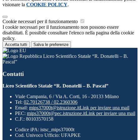
visionare la
COOKIE POLICY
.
Cookie necessari per il funzionamento
I cookie necessari per il funzionamento non possono essere
disabilitati. È possibile consultare l'elenco nella pagina della cookie
policy.
Accetta tutti
Salva le preferenze
Liceo Scientifico Statale “R. Donatelli – B.
Pascal”
Contatti
Liceo Scientifico Statale “R. Donatelli – B. Pascal”
Viale Campania, 6 / Via A. Corti, 16 - 20133 Milano
Tel:
02.70126738 / 02.2360306
Email:
mips37000t@istruzione.it
Link per inviare una mail
PEC:
mips37000t@pec.istruzione.it
Link per inviare una mail
C.F.: 80103570158
Codice iPA: istsc_mips37000t
Cod. Univoco Ufficio: UFAPKE