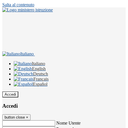
Salta al contenuto
Italiano
Italiano
English
Deutsch
Français
Español
Accedi
Accedi
button close
×
Nome Utente