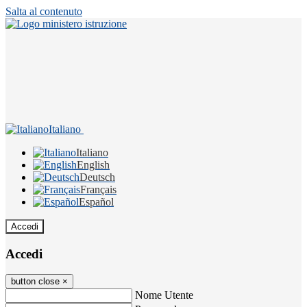
Salta al contenuto
Italiano
Italiano
English
Deutsch
Français
Español
Accedi
Accedi
button close
×
Nome Utente