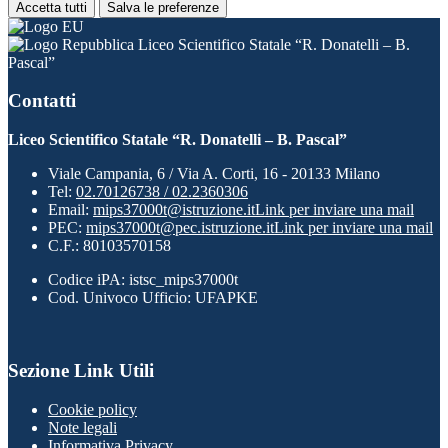
Accetta tutti
Salva le preferenze
Liceo Scientifico Statale “R. Donatelli – B.
Pascal”
Contatti
Liceo Scientifico Statale “R. Donatelli – B. Pascal”
Viale Campania, 6 / Via A. Corti, 16 - 20133 Milano
Tel:
02.70126738 / 02.2360306
Email:
mips37000t@istruzione.it
Link per inviare una mail
PEC:
mips37000t@pec.istruzione.it
Link per inviare una mail
C.F.: 80103570158
Codice iPA: istsc_mips37000t
Cod. Univoco Ufficio: UFAPKE
Sezione Link Utili
Cookie policy
Note legali
Informativa Privacy