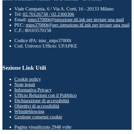
Viale Campania, 6 / Via A. Corti, 16 - 20133 Milano
Tel:
02.70126738 / 02.2360306
Email:
mips37000t@istruzione.it
Link per inviare una mail
PEC:
mips37000t@pec.istruzione.it
Link per inviare una mail
C.F.: 80103570158
Codice iPA: istsc_mips37000t
Cod. Univoco Ufficio: UFAPKE
Sezione Link Utili
Cookie policy
Note legali
Informativa Privacy
Ufficio Relazioni con il Pubblico
Dichiarazione di accessibilità
Obiettivi di accessibilità
Whistleblowing
Gestione consensi cookie
Pagina visualizzata
2948
volte