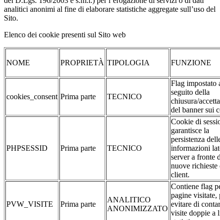
del D.Lgs. 196/2003 e s.m.i.) per l’erogazione di servizi o di dati
analitici anonimi al fine di elaborare statistiche aggregate sull’uso del
Sito.
Elenco dei cookie presenti sul Sito web
NOME
PROPRIETÀ
TIPOLOGIA
FUNZIONE
Flag impostato 
seguito della
cookies_consent
Prima parte
TECNICO
chiusura/accett
del banner sui 
Cookie di sessi
garantisce la
persistenza dell
PHPSESSID
Prima parte
TECNICO
informazioni la
server a fronte 
nuove richieste 
client.
Contiene flag pe
pagine visitate,
ANALITICO
PVW_VISITE
Prima parte
evitare di conta
ANONIMIZZATO
visite doppie a l