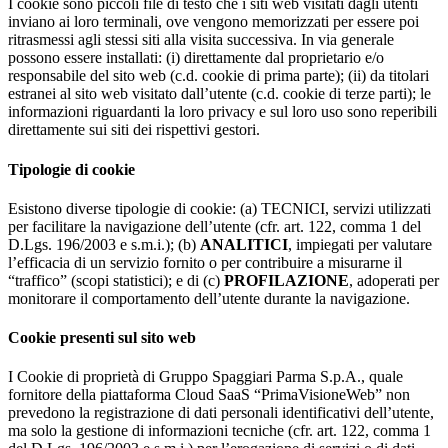
I cookie sono piccoli file di testo che i siti web visitati dagli utenti
inviano ai loro terminali, ove vengono memorizzati per essere poi
ritrasmessi agli stessi siti alla visita successiva. In via generale
possono essere installati: (i) direttamente dal proprietario e/o
responsabile del sito web (c.d. cookie di prima parte); (ii) da titolari
estranei al sito web visitato dall’utente (c.d. cookie di terze parti); le
informazioni riguardanti la loro privacy e sul loro uso sono reperibili
direttamente sui siti dei rispettivi gestori.
Tipologie di cookie
Esistono diverse tipologie di cookie: (a) TECNICI, servizi utilizzati
per facilitare la navigazione dell’utente (cfr. art. 122, comma 1 del
D.Lgs. 196/2003 e s.m.i.); (b)
ANALITICI
, impiegati per valutare
l’efficacia di un servizio fornito o per contribuire a misurarne il
“traffico” (scopi statistici); e di (c)
PROFILAZIONE
, adoperati per
monitorare il comportamento dell’utente durante la navigazione.
Cookie presenti sul sito web
I Cookie di proprietà di Gruppo Spaggiari Parma S.p.A., quale
fornitore della piattaforma Cloud SaaS “PrimaVisioneWeb” non
prevedono la registrazione di dati personali identificativi dell’utente,
ma solo la gestione di informazioni tecniche (cfr. art. 122, comma 1