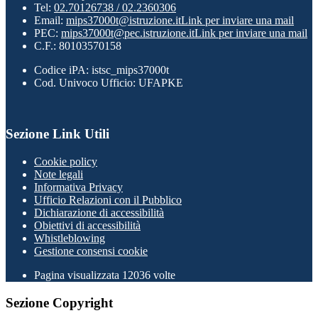
Tel:
02.70126738 / 02.2360306
Email:
mips37000t@istruzione.it
Link per inviare una mail
PEC:
mips37000t@pec.istruzione.it
Link per inviare una mail
C.F.: 80103570158
Codice iPA: istsc_mips37000t
Cod. Univoco Ufficio: UFAPKE
Sezione Link Utili
Cookie policy
Note legali
Informativa Privacy
Ufficio Relazioni con il Pubblico
Dichiarazione di accessibilità
Obiettivi di accessibilità
Whistleblowing
Gestione consensi cookie
Pagina visualizzata
12036
volte
Sezione Copyright