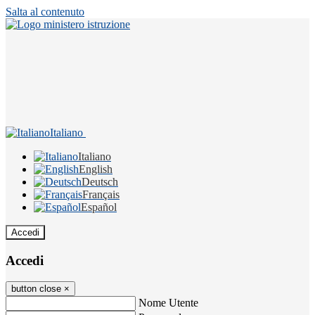
Salta al contenuto
Italiano
Italiano
English
Deutsch
Français
Español
Accedi
Accedi
button close
×
Nome Utente