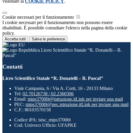
visionare la
COOKIE POLICY
.
Cookie necessari per il funzionamento
I cookie necessari per il funzionamento non possono essere
disabilitati. È possibile consultare l'elenco nella pagina della cookie
policy.
Accetta tutti
Salva le preferenze
Liceo Scientifico Statale “R. Donatelli – B.
Pascal”
Contatti
Liceo Scientifico Statale “R. Donatelli – B. Pascal”
Viale Campania, 6 / Via A. Corti, 16 - 20133 Milano
Tel:
02.70126738 / 02.2360306
Email:
mips37000t@istruzione.it
Link per inviare una mail
PEC:
mips37000t@pec.istruzione.it
Link per inviare una mail
C.F.: 80103570158
Codice iPA: istsc_mips37000t
Cod. Univoco Ufficio: UFAPKE