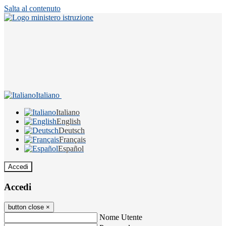
Salta al contenuto
Italiano
Italiano
English
Deutsch
Français
Español
Accedi
Accedi
button close
×
Nome Utente