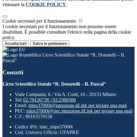
visionare la
COOKIE POLICY
.
Cookie necessari per il funzionamento
I cookie necessari per il funzionamento non possono essere
disabilitati. È possibile consultare l'elenco nella pagina della cookie
policy.
Accetta tutti
Salva le preferenze
Liceo Scientifico Statale “R. Donatelli – B.
Pascal”
Contatti
Liceo Scientifico Statale “R. Donatelli – B. Pascal”
Viale Campania, 6 / Via A. Corti, 16 - 20133 Milano
Tel:
02.70126738 / 02.2360306
Email:
mips37000t@istruzione.it
Link per inviare una mail
PEC:
mips37000t@pec.istruzione.it
Link per inviare una mail
C.F.: 80103570158
Codice iPA: istsc_mips37000t
Cod. Univoco Ufficio: UFAPKE