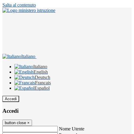
Salta al contenuto
Italiano
Italiano
English
Deutsch
Français
Español
Accedi
Accedi
button close
×
Nome Utente