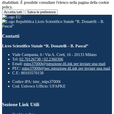
disabilitati. È possibile consultare l'elenco nella pagina della cookie
policy.
Accetta tutti
Salva le preferenze
Liceo Scientifico Statale “R. Donatelli – B.
Pascal”
Contatti
Liceo Scientifico Statale “R. Donatelli – B. Pascal”
Viale Campania, 6 / Via A. Corti, 16 - 20133 Milano
Tel:
02.70126738 / 02.2360306
Email:
mips37000t@istruzione.it
Link per inviare una mail
PEC:
mips37000t@pec.istruzione.it
Link per inviare una mail
C.F.: 80103570158
Codice iPA: istsc_mips37000t
Cod. Univoco Ufficio: UFAPKE
Sezione Link Utili