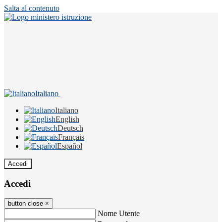
Salta al contenuto
Italiano
Italiano
English
Deutsch
Français
Español
Accedi
Accedi
button close
×
Nome Utente