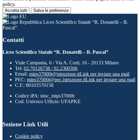
policy.
Accetta tutti
Salva le preferenze
Liceo Scientifico Statale “R. Donatelli – B.
Pascal”
Contatti
Liceo Scientifico Statale “R. Donatelli – B. Pascal”
Viale Campania, 6 / Via A. Corti, 16 - 20133 Milano
Tel:
02.70126738 / 02.2360306
Email:
mips37000t@istruzione.it
Link per inviare una mail
PEC:
mips37000t@pec.istruzione.it
Link per inviare una mail
C.F.: 80103570158
Codice iPA: istsc_mips37000t
Cod. Univoco Ufficio: UFAPKE
Sezione Link Utili
Cookie policy