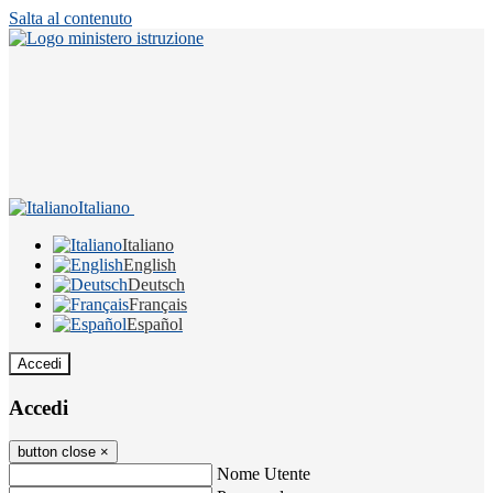
Salta al contenuto
Italiano
Italiano
English
Deutsch
Français
Español
Accedi
Accedi
button close
×
Nome Utente