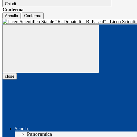
Chiudi
Conferma
Annulla
Conferma
Liceo Scientif
close
Scuola
Panoramica