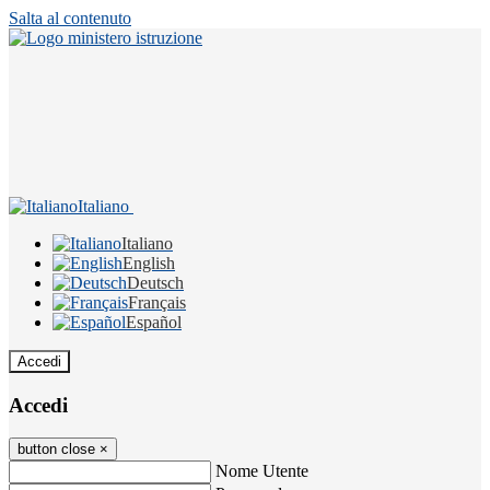
Salta al contenuto
Italiano
Italiano
English
Deutsch
Français
Español
Accedi
Accedi
button close
×
Nome Utente