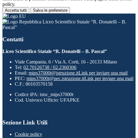
policy.
Accetta tutti
Salva le preferenze
Liceo Scientifico Statale “R. Donatelli – B.
Pascal”
Contatti
Liceo Scientifico Statale “R. Donatelli – B. Pascal”
Viale Campania, 6 / Via A. Corti, 16 - 20133 Milano
Tel:
02.70126738 / 02.2360306
Email:
mips37000t@istruzione.it
Link per inviare una mail
PEC:
mips37000t@pec.istruzione.it
Link per inviare una mail
C.F.: 80103570158
Codice iPA: istsc_mips37000t
Cod. Univoco Ufficio: UFAPKE
Sezione Link Utili
Cookie policy