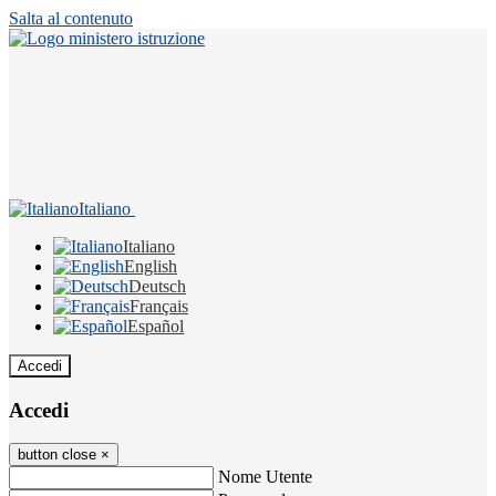
Salta al contenuto
Italiano
Italiano
English
Deutsch
Français
Español
Accedi
Accedi
button close
×
Nome Utente