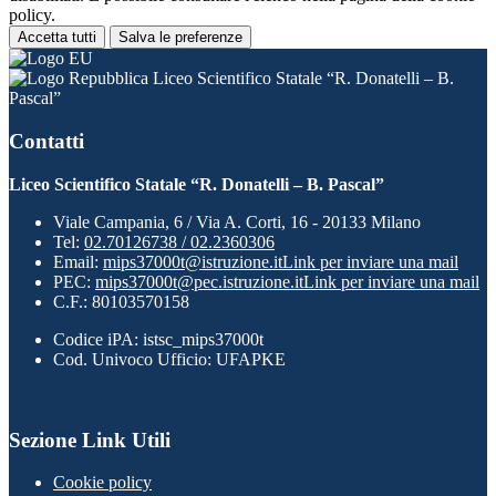
policy.
Accetta tutti
Salva le preferenze
Liceo Scientifico Statale “R. Donatelli – B.
Pascal”
Contatti
Liceo Scientifico Statale “R. Donatelli – B. Pascal”
Viale Campania, 6 / Via A. Corti, 16 - 20133 Milano
Tel:
02.70126738 / 02.2360306
Email:
mips37000t@istruzione.it
Link per inviare una mail
PEC:
mips37000t@pec.istruzione.it
Link per inviare una mail
C.F.: 80103570158
Codice iPA: istsc_mips37000t
Cod. Univoco Ufficio: UFAPKE
Sezione Link Utili
Cookie policy