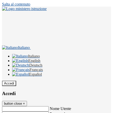
Salta al contenuto
Italiano
Italiano
English
Deutsch
Français
Español
Accedi
Accedi
button close
×
Nome Utente