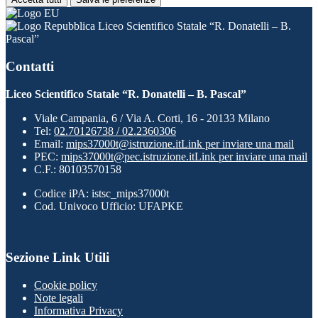
Liceo Scientifico Statale “R. Donatelli – B.
Pascal”
Contatti
Liceo Scientifico Statale “R. Donatelli – B. Pascal”
Viale Campania, 6 / Via A. Corti, 16 - 20133 Milano
Tel:
02.70126738 / 02.2360306
Email:
mips37000t@istruzione.it
Link per inviare una mail
PEC:
mips37000t@pec.istruzione.it
Link per inviare una mail
C.F.: 80103570158
Codice iPA: istsc_mips37000t
Cod. Univoco Ufficio: UFAPKE
Sezione Link Utili
Cookie policy
Note legali
Informativa Privacy