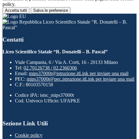
policy.
Accetta tutti
Salva le preferenze
Liceo Scientifico Statale “R. Donatelli – B.
Pascal”
Contatti
Liceo Scientifico Statale “R. Donatelli – B. Pascal”
Viale Campania, 6 / Via A. Corti, 16 - 20133 Milano
Tel:
02.70126738 / 02.2360306
Email:
mips37000t@istruzione.it
Link per inviare una mail
PEC:
mips37000t@pec.istruzione.it
Link per inviare una mail
C.F.: 80103570158
Codice iPA: istsc_mips37000t
Cod. Univoco Ufficio: UFAPKE
Sezione Link Utili
Cookie policy