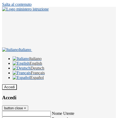
Salta al contenuto
Italiano
Italiano
English
Deutsch
Français
Español
Accedi
Accedi
button close
×
Nome Utente