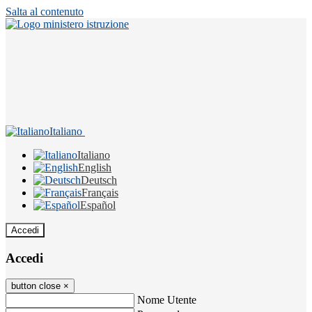
Salta al contenuto
Italiano
Italiano
English
Deutsch
Français
Español
Accedi
Accedi
button close
×
Nome Utente