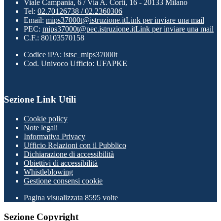
Viale Campania, 6 / Via A. Corti, 16 - 20133 Milano
Tel:
02.70126738 / 02.2360306
Email:
mips37000t@istruzione.it
Link per inviare una mail
PEC:
mips37000t@pec.istruzione.it
Link per inviare una mail
C.F.: 80103570158
Codice iPA: istsc_mips37000t
Cod. Univoco Ufficio: UFAPKE
Sezione Link Utili
Cookie policy
Note legali
Informativa Privacy
Ufficio Relazioni con il Pubblico
Dichiarazione di accessibilità
Obiettivi di accessibilità
Whistleblowing
Gestione consensi cookie
Pagina visualizzata
8595
volte
Sezione Copyright