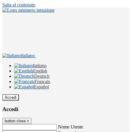
Salta al contenuto
Italiano
Italiano
English
Deutsch
Français
Español
Accedi
Accedi
button close
×
Nome Utente