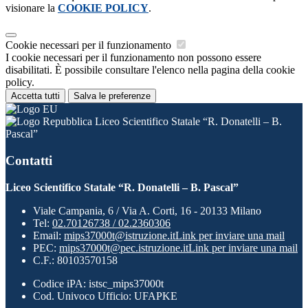
visionare la
COOKIE POLICY
.
Cookie necessari per il funzionamento
I cookie necessari per il funzionamento non possono essere
disabilitati. È possibile consultare l'elenco nella pagina della cookie
policy.
Accetta tutti
Salva le preferenze
Liceo Scientifico Statale “R. Donatelli – B.
Pascal”
Contatti
Liceo Scientifico Statale “R. Donatelli – B. Pascal”
Viale Campania, 6 / Via A. Corti, 16 - 20133 Milano
Tel:
02.70126738 / 02.2360306
Email:
mips37000t@istruzione.it
Link per inviare una mail
PEC:
mips37000t@pec.istruzione.it
Link per inviare una mail
C.F.: 80103570158
Codice iPA: istsc_mips37000t
Cod. Univoco Ufficio: UFAPKE