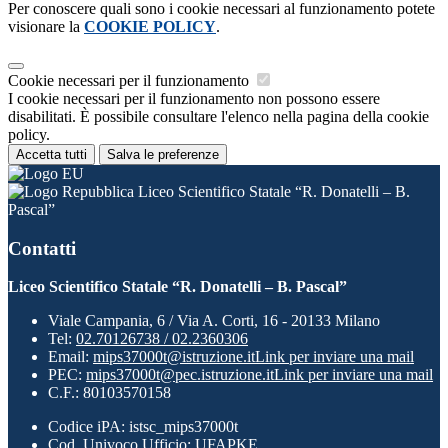
Per conoscere quali sono i cookie necessari al funzionamento potete
visionare la
COOKIE POLICY
.
Cookie necessari per il funzionamento
I cookie necessari per il funzionamento non possono essere
disabilitati. È possibile consultare l'elenco nella pagina della cookie
policy.
Accetta tutti
Salva le preferenze
Liceo Scientifico Statale “R. Donatelli – B.
Pascal”
Contatti
Liceo Scientifico Statale “R. Donatelli – B. Pascal”
Viale Campania, 6 / Via A. Corti, 16 - 20133 Milano
Tel:
02.70126738 / 02.2360306
Email:
mips37000t@istruzione.it
Link per inviare una mail
PEC:
mips37000t@pec.istruzione.it
Link per inviare una mail
C.F.: 80103570158
Codice iPA: istsc_mips37000t
Cod. Univoco Ufficio: UFAPKE