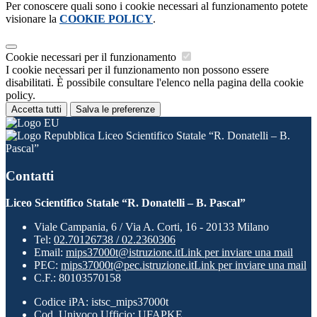
Per conoscere quali sono i cookie necessari al funzionamento potete
visionare la
COOKIE POLICY
.
Cookie necessari per il funzionamento
I cookie necessari per il funzionamento non possono essere
disabilitati. È possibile consultare l'elenco nella pagina della cookie
policy.
Accetta tutti
Salva le preferenze
Liceo Scientifico Statale “R. Donatelli – B.
Pascal”
Contatti
Liceo Scientifico Statale “R. Donatelli – B. Pascal”
Viale Campania, 6 / Via A. Corti, 16 - 20133 Milano
Tel:
02.70126738 / 02.2360306
Email:
mips37000t@istruzione.it
Link per inviare una mail
PEC:
mips37000t@pec.istruzione.it
Link per inviare una mail
C.F.: 80103570158
Codice iPA: istsc_mips37000t
Cod. Univoco Ufficio: UFAPKE