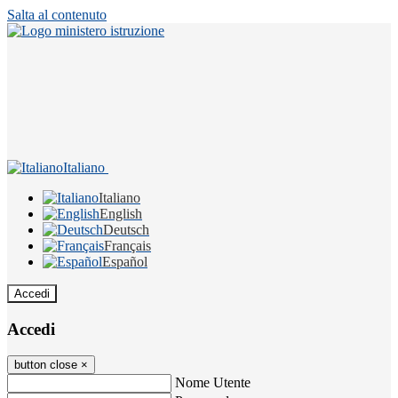
Salta al contenuto
Italiano
Italiano
English
Deutsch
Français
Español
Accedi
Accedi
button close
×
Nome Utente