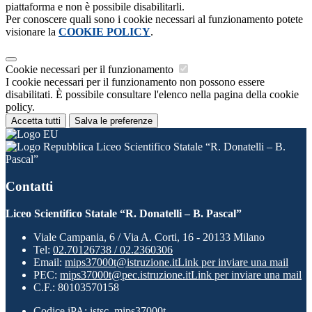
piattaforma e non è possibile disabilitarli.
Per conoscere quali sono i cookie necessari al funzionamento potete
visionare la
COOKIE POLICY
.
Cookie necessari per il funzionamento
I cookie necessari per il funzionamento non possono essere
disabilitati. È possibile consultare l'elenco nella pagina della cookie
policy.
Accetta tutti
Salva le preferenze
Liceo Scientifico Statale “R. Donatelli – B.
Pascal”
Contatti
Liceo Scientifico Statale “R. Donatelli – B. Pascal”
Viale Campania, 6 / Via A. Corti, 16 - 20133 Milano
Tel:
02.70126738 / 02.2360306
Email:
mips37000t@istruzione.it
Link per inviare una mail
PEC:
mips37000t@pec.istruzione.it
Link per inviare una mail
C.F.: 80103570158
Codice iPA: istsc_mips37000t