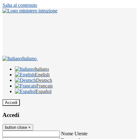
Salta al contenuto
Italiano
Italiano
English
Deutsch
Français
Español
Accedi
Accedi
button close
×
Nome Utente