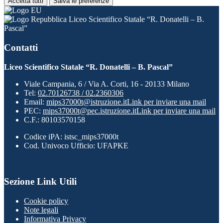
Accetta tutti
Salva le preferenze
Liceo Scientifico Statale “R. Donatelli – B.
Pascal”
Contatti
Liceo Scientifico Statale “R. Donatelli – B. Pascal”
Viale Campania, 6 / Via A. Corti, 16 - 20133 Milano
Tel:
02.70126738 / 02.2360306
Email:
mips37000t@istruzione.it
Link per inviare una mail
PEC:
mips37000t@pec.istruzione.it
Link per inviare una mail
C.F.: 80103570158
Codice iPA: istsc_mips37000t
Cod. Univoco Ufficio: UFAPKE
Sezione Link Utili
Cookie policy
Note legali
Informativa Privacy