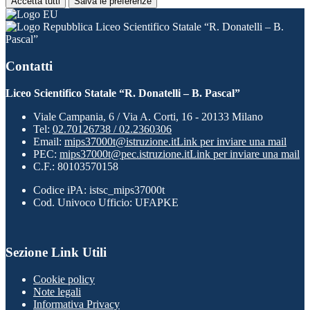
Accetta tutti
Salva le preferenze
Liceo Scientifico Statale “R. Donatelli – B.
Pascal”
Contatti
Liceo Scientifico Statale “R. Donatelli – B. Pascal”
Viale Campania, 6 / Via A. Corti, 16 - 20133 Milano
Tel:
02.70126738 / 02.2360306
Email:
mips37000t@istruzione.it
Link per inviare una mail
PEC:
mips37000t@pec.istruzione.it
Link per inviare una mail
C.F.: 80103570158
Codice iPA: istsc_mips37000t
Cod. Univoco Ufficio: UFAPKE
Sezione Link Utili
Cookie policy
Note legali
Informativa Privacy