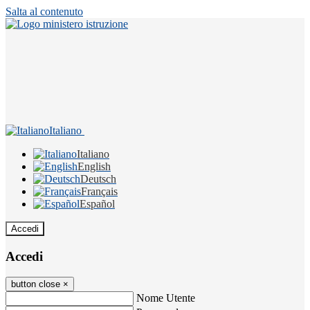
Salta al contenuto
Italiano
Italiano
English
Deutsch
Français
Español
Accedi
Accedi
button close
×
Nome Utente