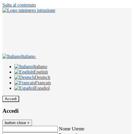
Salta al contenuto
Italiano
Italiano
English
Deutsch
Français
Español
Accedi
Accedi
button close
×
Nome Utente