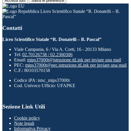
Accetta tutti
Salva le preferenze
Liceo Scientifico Statale “R. Donatelli – B.
Pascal”
Contatti
Liceo Scientifico Statale “R. Donatelli – B. Pascal”
Viale Campania, 6 / Via A. Corti, 16 - 20133 Milano
Tel:
02.70126738 / 02.2360306
Email:
mips37000t@istruzione.it
Link per inviare una mail
PEC:
mips37000t@pec.istruzione.it
Link per inviare una mail
C.F.: 80103570158
Codice iPA: istsc_mips37000t
Cod. Univoco Ufficio: UFAPKE
Sezione Link Utili
Cookie policy
Note legali
Informativa Privacy