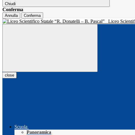
Chiudi
Conferma
Annulla
Conferma
Liceo Scientif
close
Scuola
Panoramica