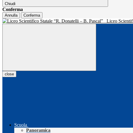
Chiudi
Conferma
Annulla
Conferma
Liceo Scientif
close
Scuola
Panoramica