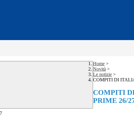
Home
>
Novità
>
Le notizie
>
COMPITI DI ITAL
COMPITI D
PRIME 26/2
7