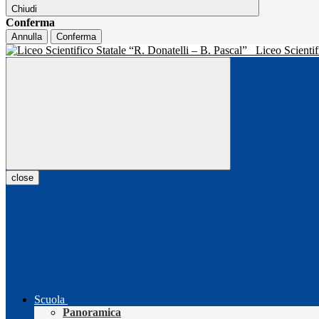
Chiudi
Conferma
Annulla
Conferma
Liceo Scientif
close
Scuola
Panoramica