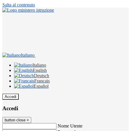
Salta al contenuto
Italiano
Italiano
English
Deutsch
Français
Español
Accedi
Accedi
button close
×
Nome Utente