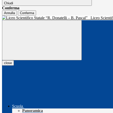
Chiudi
Conferma
Annulla
Conferma
Liceo Scientif
close
Scuola
Panoramica