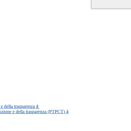
 e della trasparenza
4
rruzione e della trasparenza (PTPCT)
4