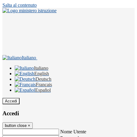
Salta al contenuto
Italiano
Italiano
English
Deutsch
Français
Español
Accedi
Accedi
button close
×
Nome Utente