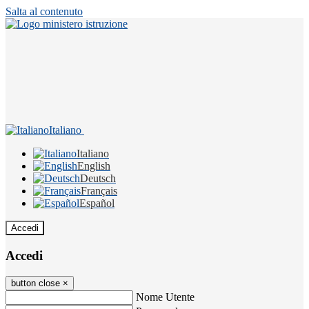
Salta al contenuto
Italiano
Italiano
English
Deutsch
Français
Español
Accedi
Accedi
button close
×
Nome Utente