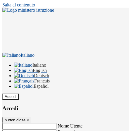
Salta al contenuto
Italiano
Italiano
English
Deutsch
Français
Español
Accedi
Accedi
button close
×
Nome Utente